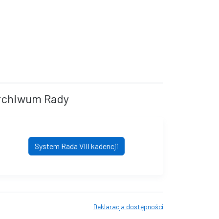
rchiwum Rady
System Rada VIII kadencji
Deklaracja dostępności