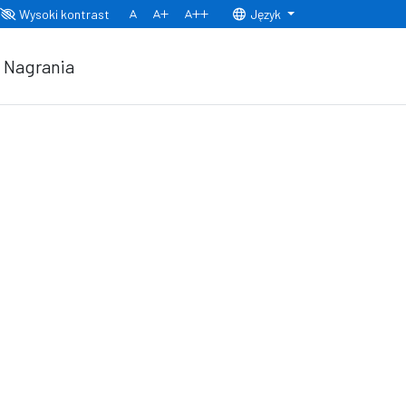
Wysoki kontrast
Język
Normalny rozmiar czcionki
Rozmiar czcionki 150%
Rozmiar czcionki 200%
Nagrania