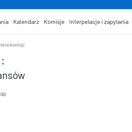
nia
Kalendarz
Komisje
Interpelacje i zapytania
enie komisji
:
nansów
:00