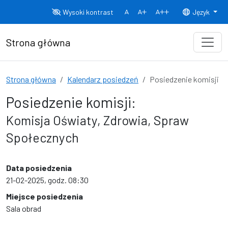
Przejdź do treści
Wysoki kontrast
Język
Normalny rozmiar czcionki
Rozmiar czcionki 150%
Rozmiar czcionki
Strona główna
Strona główna
Kalendarz posiedzeń
Posiedzenie komisji
Posiedzenie komisji:
Komisja Oświaty, Zdrowia, Spraw
Społecznych
Data posiedzenia
21-02-2025, godz. 08:30
Miejsce posiedzenia
Sala obrad