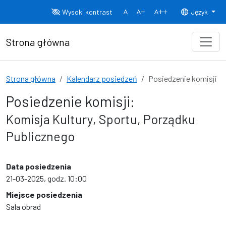
Przejdź do treści
Wysoki kontrast
Język
Normalny rozmiar czcionki
Rozmiar czcionki 150%
Rozmiar czcionki
Strona główna
Strona główna
Kalendarz posiedzeń
Posiedzenie komisji
Posiedzenie komisji:
Komisja Kultury, Sportu, Porządku
Publicznego
Data posiedzenia
21-03-2025, godz. 10:00
Miejsce posiedzenia
Sala obrad