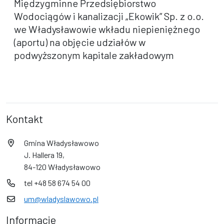
Międzygminne Przedsiębiorstwo
Wodociągów i kanalizacji „Ekowik” Sp. z o.o.
we Władysławowie wkładu niepieniężnego
(aportu) na objęcie udziałów w
podwyższonym kapitale zakładowym
Kontakt
Gmina Władysławowo
J. Hallera 19,
84-120 Władysławowo
tel +48 58 674 54 00
um@wladyslawowo.pl
Informacje