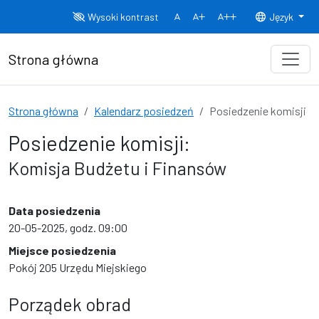
Przejdź do treści
Wysoki kontrast
Język
Normalny rozmiar czcionki
Rozmiar czcionki 150%
Rozmiar czcionki
Strona główna
Strona główna
Kalendarz posiedzeń
Posiedzenie komisji
Posiedzenie komisji:
Komisja Budżetu i Finansów
Data posiedzenia
20-05-2025, godz. 09:00
Miejsce posiedzenia
Pokój 205 Urzędu Miejskiego
Porządek obrad