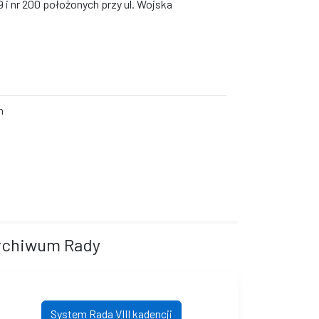
 i nr 200 położonych przy ul. Wojska
h
rchiwum Rady
System Rada VIII kadencji