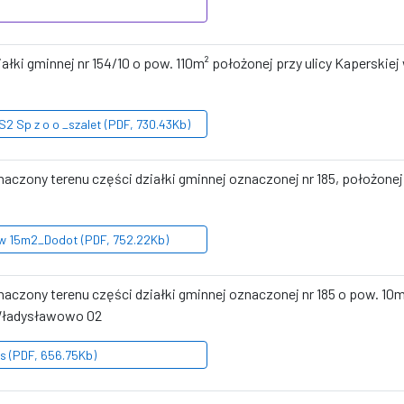
iałki gminnej nr 154/10 o pow. 110m² położonej przy ulicy Kaperski
2 Sp z o o _szalet (PDF, 730.43Kb)
znaczony terenu części działki gminnej oznaczonej nr 185, położon
ow 15m2_Dodot (PDF, 752.22Kb)
naczony terenu części działki gminnej oznaczonej nr 185 o pow. 10m
Władysławowo 02
is (PDF, 656.75Kb)