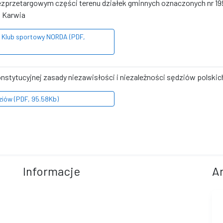
bezprzetargowym części terenu działek gminnych oznaczonych nr 199
m Karwia
0 Klub sportowy NORDA (PDF,
konstytucyjnej zasady niezawisłości i niezależności sędziów polskic
dziów (PDF, 95.58Kb)
Informacje
A