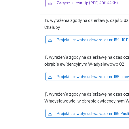
Załącznik: rzut IIIp (PDF, 496.44Kb)
1h. wyrażenia zgody na dzierżawę, części dz
Chałupy
Projekt uchwały: uchwała_dz nr 154_10 FS
1i. wyrażenia zgody na dzierżawę na czas o
obrębie ewidencyjnym Władysławowo 02
Projekt uchwały: uchwała_dz nr 185 o p
1j. wyrażenia zgody na dzierżawę na czas oz
Władysławowie, w obrębie ewidencyjnym 
Projekt uchwały: uchwała_dz nr 185 Pudl