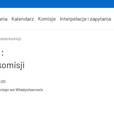
nia
Kalendarz
Komisje
Interpelacje i zapytania
enie komisji
:
komisji
9:00
jskiego we Władysławowie