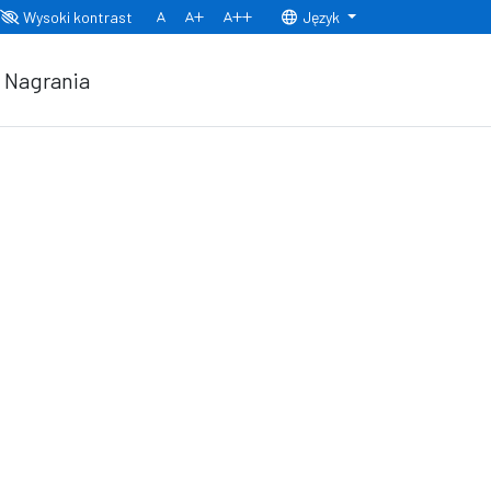
Wysoki kontrast
Język
Normalny rozmiar czcionki
Rozmiar czcionki 150%
Rozmiar czcionki 200%
Nagrania