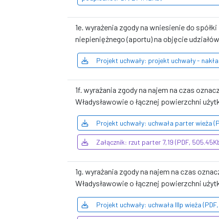
1e. wyrażenia zgody na wniesienie do spół
niepieniężnego (aportu) na objęcie udzia
Projekt uchwały: projekt uchwały - nakła
1f. wyrażania zgody na najem na czas ozna
Władysławowie o łącznej powierzchni użyt
Projekt uchwały: uchwała parter wieża (
Załącznik: rzut parter 7,19 (PDF, 505.45K
1g. wyrażania zgody na najem na czas oznac
Władysławowie o łącznej powierzchni użyt
Projekt uchwały: uchwała IIIp wieża (PDF