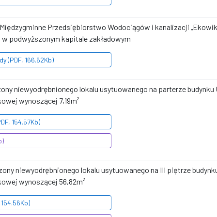
ki Międzygminne Przedsiębiorstwo Wodociągów i kanalizacji „Ekowi
łów w podwyższonym kapitale zakładowym
dy (PDF, 166.62Kb)
czony niewyodrębnionego lokalu usytuowanego na parterze budynku 
kowej wynoszącej 7,19m²
PDF, 154.57Kb)
b)
zony niewyodrębnionego lokalu usytuowanego na III piętrze budynk
kowej wynoszącej 56,82m²
, 154.56Kb)