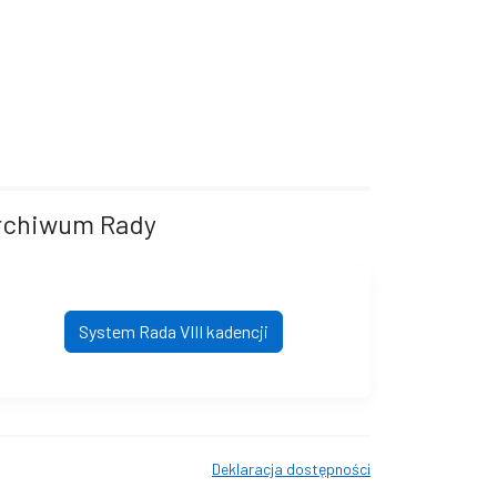
rchiwum Rady
System Rada VIII kadencji
Deklaracja dostępności