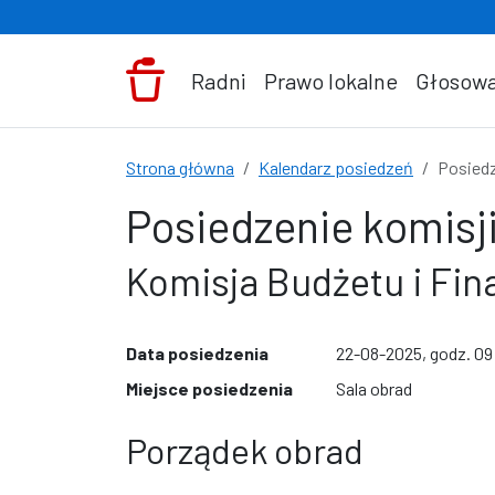
Przejdź do treści
Radni
Prawo lokalne
Głosowa
Strona główna
Kalendarz posiedzeń
Posiedz
Posiedzenie komisji
Komisja Budżetu i Fi
Data posiedzenia
22-08-2025, godz. 0
Miejsce posiedzenia
Sala obrad
Porządek obrad