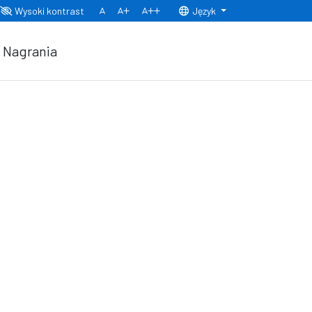
Wysoki kontrast
Język
Normalny rozmiar czcionki
Rozmiar czcionki 150%
Rozmiar czcionki 200%
Nagrania