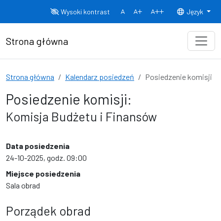
Przejdź do treści
Wysoki kontrast
Język
Normalny rozmiar czcionki
Rozmiar czcionki 150%
Rozmiar czcionki
Strona główna
Strona główna
Kalendarz posiedzeń
Posiedzenie komisji
Posiedzenie komisji:
Komisja Budżetu i Finansów
Data posiedzenia
24-10-2025, godz. 09:00
Miejsce posiedzenia
Sala obrad
Porządek obrad