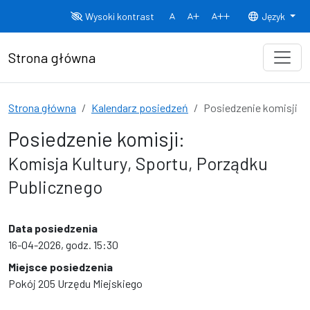
Przejdź do treści
Wysoki kontrast
Język
Normalny rozmiar czcionki
Rozmiar czcionki 150%
Rozmiar czcionki
Strona główna
Strona główna
Kalendarz posiedzeń
Posiedzenie komisji
Posiedzenie komisji:
Komisja Kultury, Sportu, Porządku
Publicznego
Data posiedzenia
16-04-2026, godz. 15:30
Miejsce posiedzenia
Pokój 205 Urzędu Miejskiego