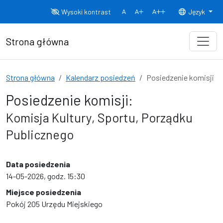
Przejdź do treści
Wysoki kontrast
Język
Normalny rozmiar czcionki
Rozmiar czcionki 150%
Rozmiar czcionki
Strona główna
Strona główna
Kalendarz posiedzeń
Posiedzenie komisji
Posiedzenie komisji:
Komisja Kultury, Sportu, Porządku
Publicznego
Data posiedzenia
14-05-2026, godz. 15:30
Miejsce posiedzenia
Pokój 205 Urzędu Miejskiego