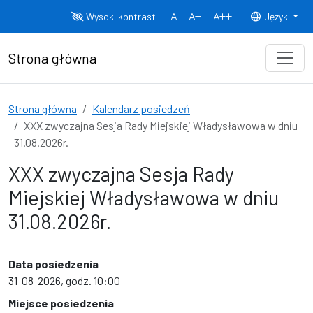
Przejdź do treści
Wysoki kontrast
Język
Normalny rozmiar czcionki
Rozmiar czcionki 150%
Rozmiar czcionki
Strona główna
Strona główna
Kalendarz posiedzeń
XXX zwyczajna Sesja Rady Miejskiej Władysławowa w dniu
31.08.2026r.
XXX zwyczajna Sesja Rady
Miejskiej Władysławowa w dniu
31.08.2026r.
Data posiedzenia
31-08-2026, godz. 10:00
Miejsce posiedzenia