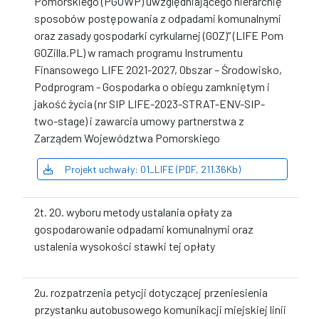
Pomorskiego (PGOWP) uwzględniającego hierarchię
sposobów postępowania z odpadami komunalnymi
oraz zasady gospodarki cyrkularnej (GOZ)” (LIFE Pom
GOZilla.PL) w ramach programu Instrumentu
Finansowego LIFE 2021-2027, Obszar – Środowisko,
Podprogram - Gospodarka o obiegu zamkniętym i
jakość życia (nr SIP LIFE-2023-STRAT-ENV-SIP-
two-stage) i zawarcia umowy partnerstwa z
Zarządem Województwa Pomorskiego
Projekt uchwały: 01_LIFE (PDF, 211.36Kb)
2t. 20. wyboru metody ustalania opłaty za
gospodarowanie odpadami komunalnymi oraz
ustalenia wysokości stawki tej opłaty
2u. rozpatrzenia petycji dotyczącej przeniesienia
przystanku autobusowego komunikacji miejskiej linii