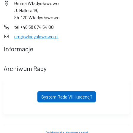
Gmina Władysławowo
J. Hallera 19,
84-120 Władysławowo
tel +48 58 674 54 00
um@wladyslawowo.pl
Informacje
Archiwum Rady
System Rada VIII kadencji
Deklaracja dostępności