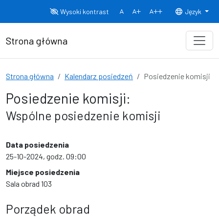
Przejdź do treści
Wysoki kontrast
Język
Normalny rozmiar czcionki
Rozmiar czcionki 150%
Rozmiar czcionki
Strona główna
Strona główna
Kalendarz posiedzeń
Posiedzenie komisji
Posiedzenie komisji:
Wspólne posiedzenie komisji
Data posiedzenia
25-10-2024, godz. 09:00
Miejsce posiedzenia
Sala obrad 103
Porządek obrad