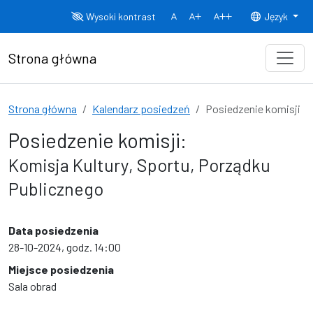
Przejdź do treści
Wysoki kontrast
Język
Normalny rozmiar czcionki
Rozmiar czcionki 150%
Rozmiar czcionki
Strona główna
Strona główna
Kalendarz posiedzeń
Posiedzenie komisji
Posiedzenie komisji:
Komisja Kultury, Sportu, Porządku
Publicznego
Data posiedzenia
28-10-2024, godz. 14:00
Miejsce posiedzenia
Sala obrad