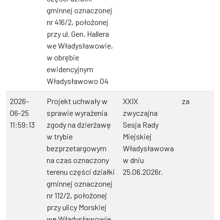
gminnej oznaczonej
nr 416/2, położonej
przy ul. Gen. Hallera
we Władysławowie,
w obrębie
ewidencyjnym
Władysławowo 04
2026-
Projekt uchwały w
XXIX
za
06-25
sprawie wyrażenia
zwyczajna
11:59:13
zgody na dzierżawę
Sesja Rady
w trybie
Miejskiej
bezprzetargowym
Władysławowa
na czas oznaczony
w dniu
terenu części działki
25.06.2026r.
gminnej oznaczonej
nr 112/2, położonej
przy ulicy Morskiej
we Władysławowie,