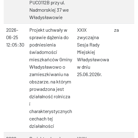
PUC0112B przy ul.
Nadmorskiej 37 we
Władysławowie
2026-
Projekt uchwały w
XXIX
za
06-25
sprawie dążenia do
zwyczajna
12:05:30
podniesienia
Sesja Rady
świadomości
Miejskiej
mieszkańców Gminy
Władysławowa
Władysławowo o
w dniu
zamieszkiwaniu na
25.06.2026r.
obszarze, na którym
prowadzona jest
działalność rolnicza
i
charakterystycznych
cechach tej
działalności