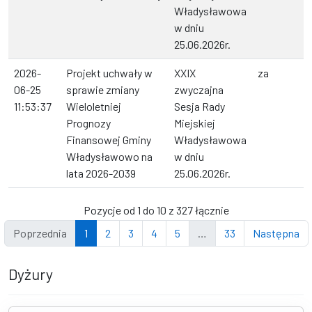
Władysławowa
w dniu
25.06.2026r.
2026-
Projekt uchwały w
XXIX
za
06-25
sprawie zmiany
zwyczajna
11:53:37
Wieloletniej
Sesja Rady
Prognozy
Miejskiej
Finansowej Gminy
Władysławowa
Władysławowo na
w dniu
lata 2026-2039
25.06.2026r.
Pozycje od 1 do 10 z 327 łącznie
Poprzednia
1
2
3
4
5
…
33
Następna
Dyżury