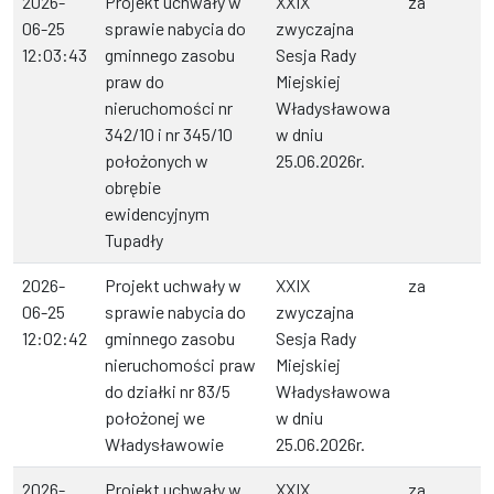
2026-
Projekt uchwały w
XXIX
za
06-25
sprawie nabycia do
zwyczajna
12:03:43
gminnego zasobu
Sesja Rady
praw do
Miejskiej
nieruchomości nr
Władysławowa
342/10 i nr 345/10
w dniu
położonych w
25.06.2026r.
obrębie
ewidencyjnym
Tupadły
2026-
Projekt uchwały w
XXIX
za
06-25
sprawie nabycia do
zwyczajna
12:02:42
gminnego zasobu
Sesja Rady
nieruchomości praw
Miejskiej
do działki nr 83/5
Władysławowa
położonej we
w dniu
Władysławowie
25.06.2026r.
2026-
Projekt uchwały w
XXIX
za