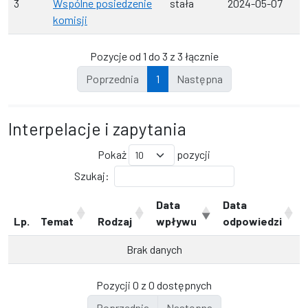
3
Wspólne posiedzenie
stała
2024-05-07
komisji
Pozycje od 1 do 3 z 3 łącznie
Poprzednia
1
Następna
Interpelacje i zapytania
Pokaż
pozycji
Szukaj:
Data
Data
Lp.
Temat
Rodzaj
wpływu
odpowiedzi
Brak danych
Pozycji 0 z 0 dostępnych
Poprzednia
Następna