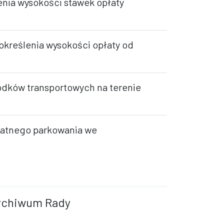
enia wysokości stawek opłaty
określenia wysokości opłaty od
odków transportowych na terenie
płatnego parkowania we
rchiwum Rady