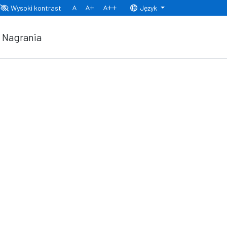
Wysoki kontrast
Język
Normalny rozmiar czcionki
Rozmiar czcionki 150%
Rozmiar czcionki 200%
Nagrania