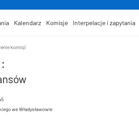
nia
Kalendarz
Komisje
Interpelacje i zapytania
enie komisji
:
nansów
45
jskiego we Władysławowie