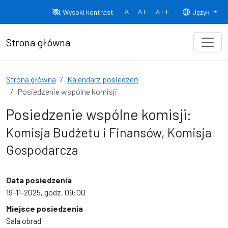
Przejdź do treści
Wysoki kontrast
Język
Normalny rozmiar czcionki
Rozmiar czcionki 150%
Rozmiar czcionki
Strona główna
Strona główna
Kalendarz posiedzeń
Posiedzenie wspólne komisji
Posiedzenie wspólne komisji:
Komisja Budżetu i Finansów, Komisja
Gospodarcza
Data posiedzenia
19-11-2025, godz. 09:00
Miejsce posiedzenia
Sala obrad