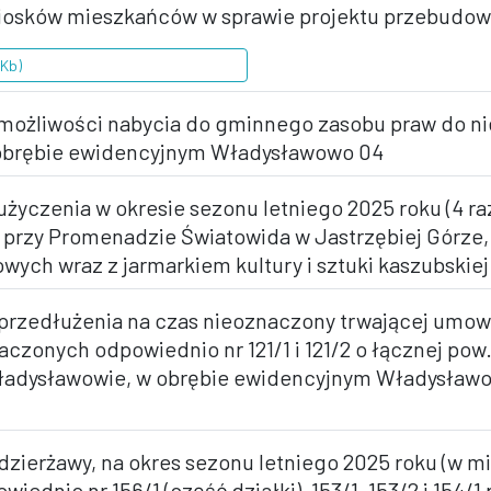
niosków mieszkańców w sprawie projektu przebudow
2Kb)
 możliwości nabycia do gminnego zasobu praw do n
 obrębie ewidencyjnym Władysławowo 04
życzenia w okresie sezonu letniego 2025 roku (4 ra
h przy Promenadzie Światowida w Jastrzębiej Górze,
ch wraz z jarmarkiem kultury i sztuki kaszubskiej i
 przedłużenia na czas nieoznaczony trwającej umow
czonych odpowiednio nr 121/1 i 121/2 o łącznej pow.
Władysławowie, w obrębie ewidencyjnym Władysławo
dzierżawy, na okres sezonu letniego 2025 roku (w m
ednio nr 156/1 (część działki), 153/1, 153/2 i 154