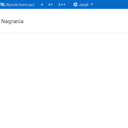
Wysoki kontrast
Język
Normalny rozmiar czcionki
Rozmiar czcionki 150%
Rozmiar czcionki 200%
Nagrania