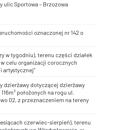
y ulic Sportowa – Brzozowa
ieruchomości oznaczonej nr 142 o
zy w tygodniu), terenu części działek
 w celu organizacji corocznych
 artystycznej”
y dzierżawy dotyczącej dzierżawy
 116m² położonych na rogu ul.
wo 02, z przeznaczeniem na tereny
iesiącach czerwiec-sierpień), terenu
/1 położonych we Władysławowie, w