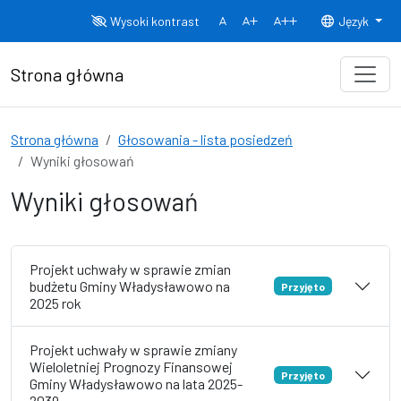
Przejdź do treści
Wysoki kontrast
Język
Normalny rozmiar czcionki
Rozmiar czcionki 150%
Rozmiar czcionki
Strona główna
Strona główna
Głosowania - lista posiedzeń
Wyniki głosowań
Wyniki głosowań
Projekt uchwały w sprawie zmian
budżetu Gminy Władysławowo na
Przyjęto
2025 rok
Projekt uchwały w sprawie zmiany
Wieloletniej Prognozy Finansowej
Przyjęto
Gminy Władysławowo na lata 2025-
2039